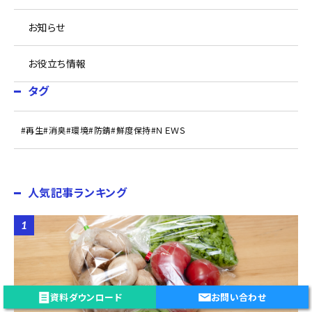
お知らせ
お役立ち情報
タグ
#再生
#消臭
#環境
#防錆
#鮮度保持
#ＮＥＷＳ
人気記事ランキング
資料ダウンロード
お問い合わせ