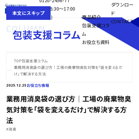
0120-2456-77
目的別解決事
ダウンロー
受付 8:30〜17:00
例
ド
本文にスキップ
(平日)
商品紹介
CONTACT
COLUMN
包装支援コラ
包装支援コラム
ム
お役立ち資料
TOP
包装支援コラム
業務用消臭袋の選び方｜工場の廃棄物臭気対策を「袋を変えるだ
け」で解決する方法
2025.12.25
お役立ち情報
業務用消臭袋の選び方｜工場の廃棄物臭
気対策を「袋を変えるだけ」で解決する方
法
#消臭