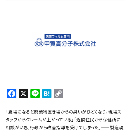
F
X
Li
H
C
a
n
at
o
c
e
e
p
「夏場になると廃棄物置き場からの臭いがひどくなり、現場ス
e
n
y
タッフからクレームが上がっている」「近隣住民から保健所に
相談がいき、行政から改善指導を受けてしまった」——製造現