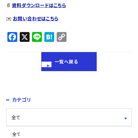
📄
資料ダウンロードはこちら
✉️
お問い合わせはこちら
F
X
Li
H
C
a
n
at
o
c
e
e
p
一覧へ戻る
e
n
y
b
a
Li
o
n
o
k
カテゴリ
k
全て