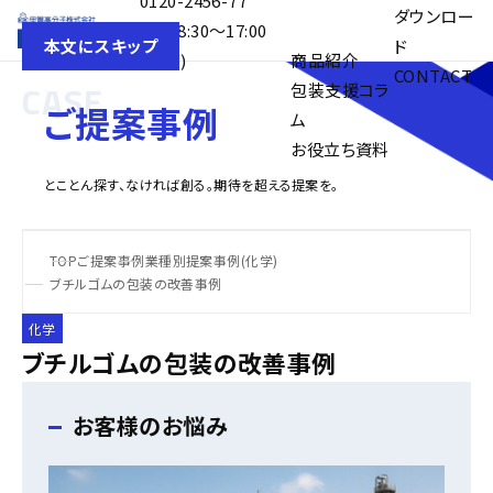
0120-2456-77
目的別解決事
ダウンロー
受付 8:30〜17:00
例
ド
本文にスキップ
(平日)
商品紹介
CONTACT
CASE
包装支援コラ
ご提案事例
ム
お役立ち資料
とことん探す、なければ創る。期待を超える提案を。
TOP
ご提案事例
業種別提案事例(化学)
ブチルゴムの包装の改善事例
化学
ブチルゴムの包装の改善事例
お客様のお悩み